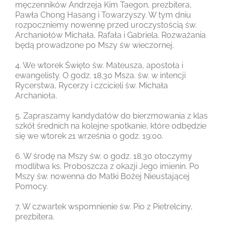
męczenników Andrzeja Kim Taegon, prezbitera,
Pawła Chong Hasang i Towarzyszy. W tym dniu
rozpoczniemy nowennę przed uroczystością św.
Archaniołów Michała, Rafała i Gabriela. Rozważania
będą prowadzone po Mszy św wieczornej.
4. We wtorek Święto św. Mateusza, apostoła i
ewangelisty. O godz. 18.30 Msza. św. w intencji
Rycerstwa, Rycerzy i czcicieli św. Michała
Archanioła.
5. Zapraszamy kandydatów do bierzmowania z klas
szkół średnich na kolejne spotkanie, które odbędzie
się we wtorek 21 września o godz. 19:00.
6. W środę na Mszy św. o godz. 18.30 otoczymy
modlitwa ks. Proboszcza z okazji Jego imienin. Po
Mszy św. nowenna do Matki Bożej Nieustającej
Pomocy.
7. W czwartek wspomnienie św. Pio z Pietrelciny,
prezbitera.