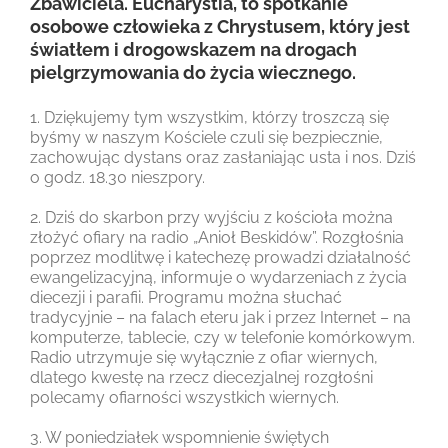
Zbawiciela. Eucharystia, to spotkanie
osobowe człowieka z Chrystusem, który jest
światłem i drogowskazem na drogach
pielgrzymowania do życia wiecznego.
1. Dziękujemy tym wszystkim, którzy troszczą się
byśmy w naszym Kościele czuli się bezpiecznie,
zachowując dystans oraz zasłaniając usta i nos. Dziś
o godz. 18.30 nieszpory.
2. Dziś do skarbon przy wyjściu z kościoła można
złożyć ofiary na radio „Anioł Beskidów”. Rozgłośnia
poprzez modlitwę i katechezę prowadzi działalność
ewangelizacyjną, informuje o wydarzeniach z życia
diecezji i parafii. Programu można słuchać
tradycyjnie – na falach eteru jak i przez Internet – na
komputerze, tablecie, czy w telefonie komórkowym.
Radio utrzymuje się wyłącznie z ofiar wiernych,
dlatego kwestę na rzecz diecezjalnej rozgłośni
polecamy ofiarności wszystkich wiernych.
3. W poniedziałek wspomnienie świętych