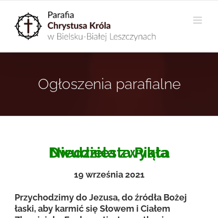
Przejdź
do
zawartości
Ogłoszenia parafialne
Dwudziesta Piąta Niedziela zwykła
19
września 2021
Przychodzimy do Jezusa, do źródła Bożej
łaski, aby karmić się Słowem i Ciałem