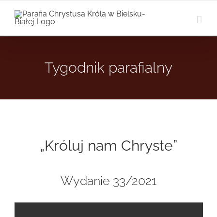
Przejdź
do
zawartości
Tygodnik parafialny
„Króluj nam Chryste”
Wydanie 33/2021