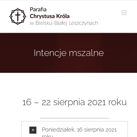
Przejdź
do
zawartości
Intencje mszalne
16 – 22 sierpnia 2021 roku
Poniedziałek, 16 sierpnia 2021
roku