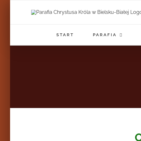
Przejdź
do
zawartości
START
PARAFIA
O