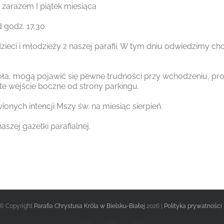
 zarazem I piątek miesiąca
 godz. 17.30.
i dzieci i młodzieży z naszej parafii. W tym dniu odwiedzimy 
ła, mogą pojawić się pewne trudności przy wchodzeniu, pro
te wejście boczne od strony parkingu.
onych intencji Mszy św. na miesiąc sierpień.
aszej gazetki parafialnej.
© Copyright
Parafia Chrystusa Króla w Bielsku-Białej
2026 |
Polityka prywatności