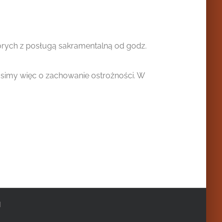
chorych z posługą sakramentalną od godz.
simy więc o zachowanie ostrożności. W
|