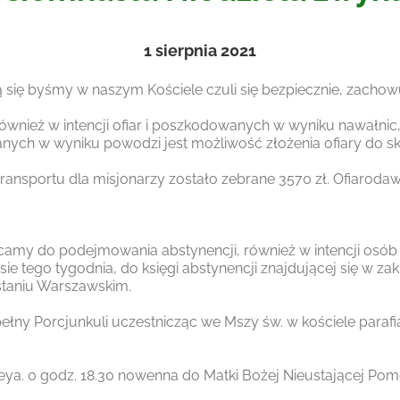
1 sierpnia 2021
 się byśmy w naszym Kościele czuli się bezpiecznie, zachowu
ównież w intencji ofiar i poszkodowanych w wyniku nawałnic, 
ch w wyniku powodzi jest możliwość złożenia ofiary do skr
i transportu dla misjonarzy zostało zebrane 3570 zł. Ofiaro
amy do podejmowania abstynencji, również w intencji osób u
sie tego tygodnia, do księgi abstynencji znajdującej się w za
wstaniu Warszawskim.
ny Porcjunkuli uczestnicząc we Mszy św. w kościele parafia
eya. 0 godz. 18.30 nowenna do Matki Bożej Nieustającej Pom