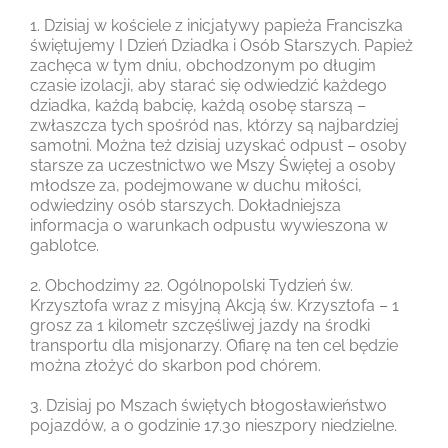
1. Dzisiaj w kościele z inicjatywy papieża Franciszka
świętujemy I Dzień Dziadka i Osób Starszych. Papież
zachęca w tym dniu, obchodzonym po długim
czasie izolacji, aby starać się odwiedzić każdego
dziadka, każdą babcię, każdą osobę starszą –
zwłaszcza tych spośród nas, którzy są najbardziej
samotni. Można też dzisiaj uzyskać odpust – osoby
starsze za uczestnictwo we Mszy Świętej a osoby
młodsze za, podejmowane w duchu miłości,
odwiedziny osób starszych. Dokładniejsza
informacja o warunkach odpustu wywieszona w
gablotce.
2. Obchodzimy 22. Ogólnopolski Tydzień św.
Krzysztofa wraz z misyjną Akcją św. Krzysztofa – 1
grosz za 1 kilometr szczęśliwej jazdy na środki
transportu dla misjonarzy. Ofiarę na ten cel będzie
można złożyć do skarbon pod chórem.
3. Dzisiaj po Mszach świętych błogosławieństwo
pojazdów, a o godzinie 17.30 nieszpory niedzielne.