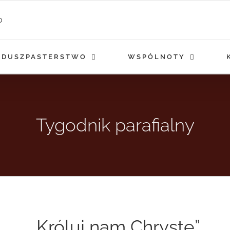
DUSZPASTERSTWO
WSPÓLNOTY
Tygodnik parafialny
„Króluj nam Chryste”