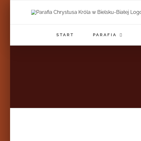
Przejdź
do
zawartości
START
PARAFIA