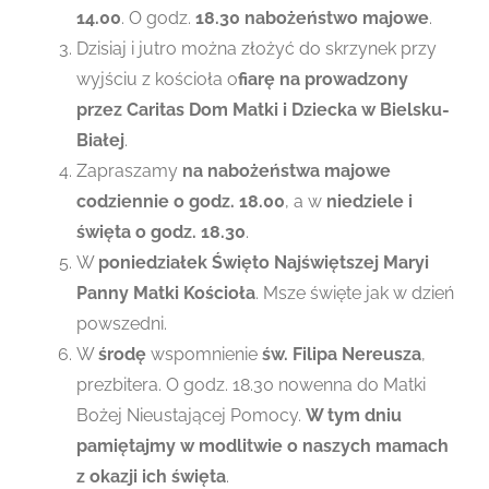
14.00
. O godz.
18.30 nabożeństwo majowe
.
Dzisiaj i jutro można złożyć do skrzynek przy
wyjściu z kościoła o
fiarę na prowadzony
przez Caritas Dom Matki i Dziecka w Bielsku-
Białej
.
Zapraszamy
na nabożeństwa majowe
codziennie o godz. 18.00
, a w
niedziele i
święta o godz. 18.30
.
W
poniedziałek Święto Najświętszej Maryi
Panny Matki Kościoła
. Msze święte jak w dzień
powszedni.
W
środę
wspomnienie
św. Filipa Nereusza
,
prezbitera. O godz. 18.30 nowenna do Matki
Bożej Nieustającej Pomocy.
W tym dniu
pamiętajmy w modlitwie o naszych mamach
z okazji ich święta
.