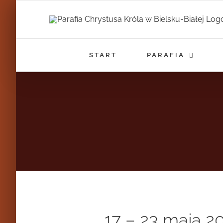
Przejdź
do
zawartości
START
PARAFIA
17 – 23 maja 2