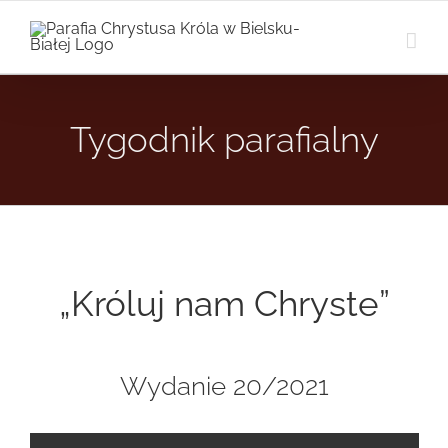
Przejdź
do
zawartości
Tygodnik parafialny
„Króluj nam Chryste”
Wydanie 20/2021