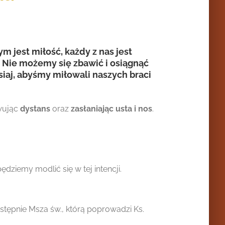
m jest miłość, każdy z nas jest
. Nie możemy się zbawić i osiągnąć
iaj, abyśmy miłowali naszych braci
wując
dystans
oraz
zasłaniając usta i nos
.
ziemy modlić się w tej intencji.
astępnie Msza św., którą poprowadzi Ks.