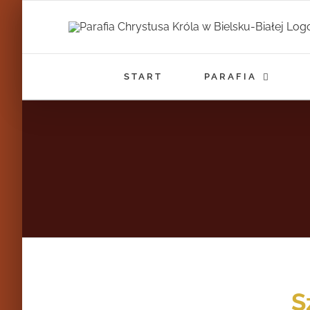
Przejdź
do
zawartości
START
PARAFIA
S