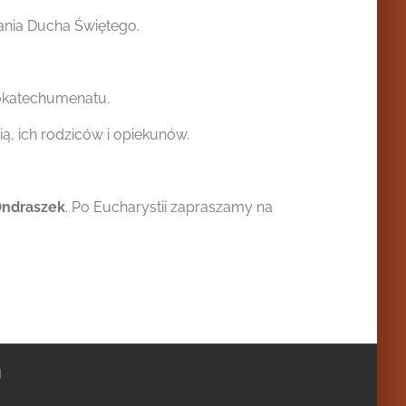
ania Ducha Świętego.
okatechumenatu.
, ich rodziców i opiekunów.
Ondraszek
. Po Eucharystii zapraszamy na
|