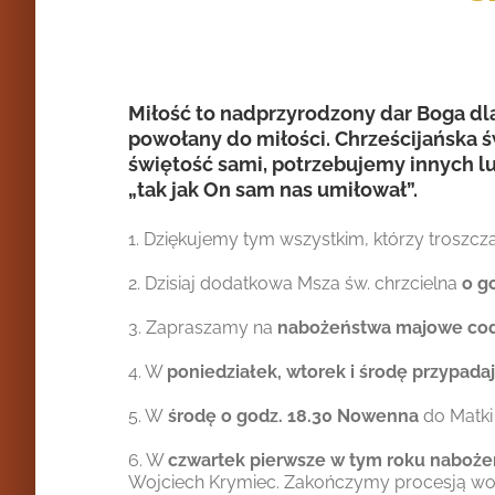
Miłość to nadprzyrodzony dar Boga dla
powołany do miłości. Chrześcijańska 
świętość sami, potrzebujemy innych lu
„tak jak On sam nas umiłował”.
1. Dziękujemy tym wszystkim, którzy troszcz
2. Dzisiaj dodatkowa Msza św. chrzcielna
o g
3. Zapraszamy na
nabożeństwa majowe
cod
4. W
poniedziałek, wtorek i środę przypada
5. W
środę o godz. 18.30 Nowenna
do Matki
6. W
czwartek pierwsze w tym roku naboże
Wojciech Krymiec. Zakończymy procesją wok