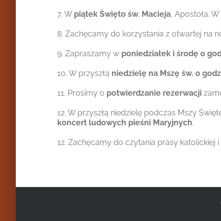
7. W
piątek Święto św. Macieja
, Apostoła. 
8. Zachęcamy do korzystania z otwartej na
9. Zapraszamy w
poniedziałek i środę o go
10. W przyszłą
niedzielę na Mszę św. o godz
11. Prosimy o
potwierdzanie rezerwacji
zamó
12. W przyszłą niedzielę podczas Mszy Święt
koncert ludowych pieśni Maryjnych
.
12. Zachęcamy do czytania prasy katolickiej i 