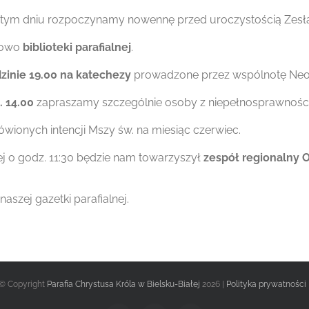
W tym dniu rozpoczynamy nowennę przed uroczystością Zesł
 nowo
biblioteki parafialnej
.
dzinie 19.00 na katechezy
prowadzone przez wspólnotę Ne
. 14.00
zapraszamy szczególnie osoby z niepełnosprawnością
wionych intencji Mszy św. na miesiąc czerwiec.
ej o godz. 11:30 będzie nam towarzyszył
zespół regionalny 
naszej gazetki parafialnej.
© Copyright
Parafia Chrystusa Króla w Bielsku-Białej
2026 |
Polityka prywatności