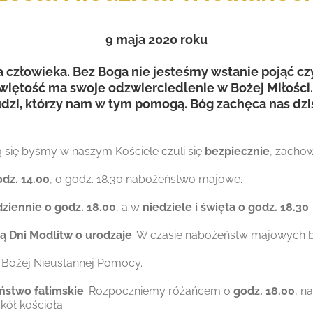
9 maja 2020 roku
 człowieka. Bez Boga nie jesteśmy wstanie pojąć czy
świętość ma swoje odzwierciedlenie w Bożej Miłości
dzi, którzy nam w tym pomogą. Bóg zachęca nas dzis
ą się byśmy w naszym Kościele czuli się
bezpiecznie
, zacho
odz. 14.00
, o godz. 18.30 nabożeństwo majowe.
ziennie o godz. 18.00
, a w
niedziele i święta o godz. 18.30
.
ją Dni Modlitw o urodzaje
. W czasie nabożeństw majowych będ
 Bożej Nieustannej Pomocy.
ństwo fatimskie
. Rozpoczniemy różańcem o
godz. 18.00
, n
ół kościoła.