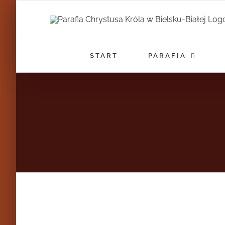
Przejdź
do
zawartości
START
PARAFIA