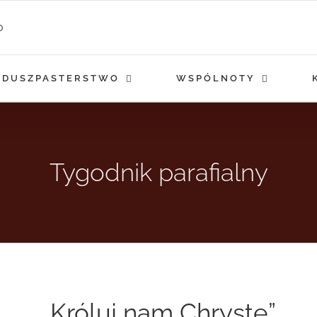
DUSZPASTERSTWO
WSPÓLNOTY
Tygodnik parafialny
„Króluj nam Chryste”