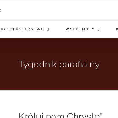
DUSZPASTERSTWO
WSPÓLNOTY
Tygodnik parafialny
„Króluj nam Chryste”