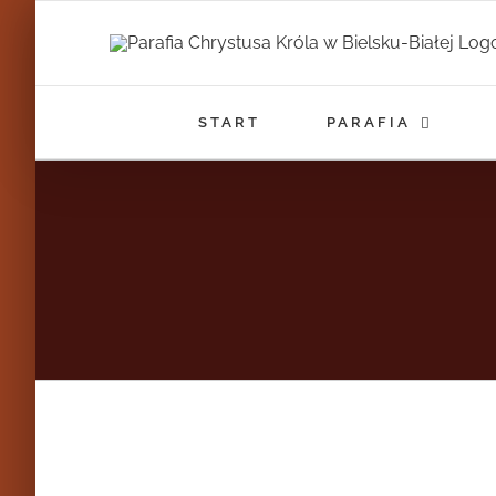
Przejdź
do
zawartości
START
PARAFIA