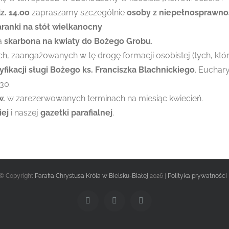
z. 14.oo
zapraszamy szczególnie
osoby z niepełnosprawnoś
aranki na stół wielkanocny
.
na
skarbona na kwiaty do Bożego Grobu
.
h, zaangażowanych w tę drogę formacji osobistej (tych, któ
yfikacji sługi Bożego ks. Franciszka Blachnickiego
. Euchar
:30.
w.
w zarezerwowanych terminach na miesiąc kwiecień.
iej
i naszej
gazetki parafialnej
.
© Copyright
Parafia Chrystusa Króla w Bielsku-Białej
2026 |
Polityka prywatności
Facebook
Twitter
Instagram