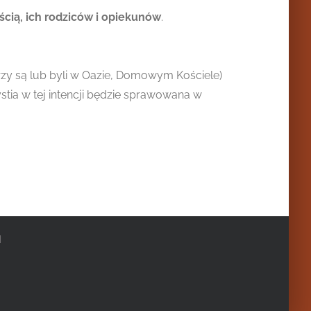
cią, ich rodziców i opiekunów
.
rzy są lub byli w Oazie, Domowym Kościele)
ystia w tej intencji będzie sprawowana w
|