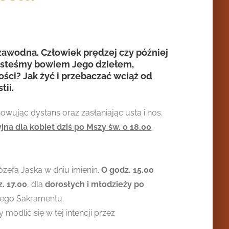
ezawodna. Człowiek prędzej czy później
„Jesteśmy bowiem Jego dziełem,
ści? Jak żyć i przebaczać wciąż od
tii.
owując dystans oraz zasłaniając usta i nos.
jna dla kobiet dziś po Mszy św. o 18.00
.
zefa Jaska w dniu imienin.
O godz. 15.00
z. 17.00
, dla
dorosłych i młodzieży po
szego Sakramentu.
dlić się w tej intencji przez