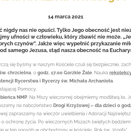
14
marca 2021
ć nigdy nas nie opuści. Tylko Jego obecność jest ni
dajmy ufności w człowieku, który zbawić nie może. 
brych czynów”. Jakże więc wypełnić przykazanie miło
od samego Jezusa, stąd nasza obecność na Eucharys
czą się byśmy w naszym Kościele czuli się bezpiecznie, zach
św. chrzcielna
, o
godz. 17.00 Gorzkie Żale
. Nauka
rekolekcy
ntencji Rycerstwa i Rycerzy św. Michała Archanioła
.
stającej Pomocy.
lubieńca NMP
. Na Mszy wieczornej obejmiemy modlitwą ks. Jó
raszamy na nabożeństwo
Drogi Krzyżowej – dla dzieci o god
wej zapraszamy na wieczór uwielbienia i Adoracji Najświęt
 ochronę życia. Po wieczornych Mszach świętych będziemy mo
się w ten sposób
w obchodzony w kościele „Rok św. Józefa”.