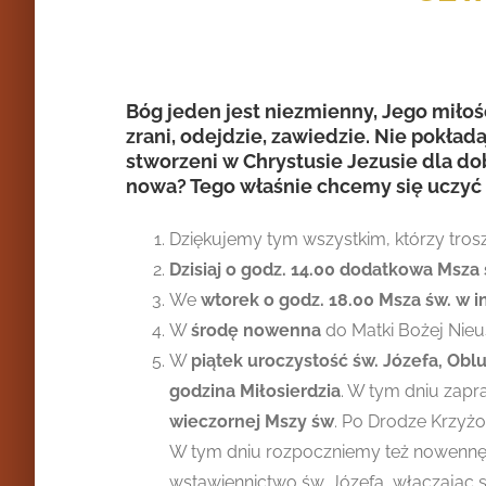
Bóg jeden jest niezmienny, Jego miłoś
zrani, odejdzie, zawiedzie. Nie pokła
stworzeni w Chrystusie Jezusie dla do
nowa? Tego właśnie chcemy się uczyć 
Dziękujemy tym wszystkim, którzy trosz
Dzisiaj o godz. 14.00 dodatkowa Msza 
We
wtorek
o godz. 18.00 Msza św. w i
W
środę nowenna
do Matki Bożej Nieu
W
piątek uroczystość św. Józefa, Ob
godzina Miłosierdzia
. W tym dniu zap
wieczornej Mszy św
. Po Drodze Krzyżo
W tym dniu rozpoczniemy też nowennę o
wstawiennictwo św. Józefa, włączając 