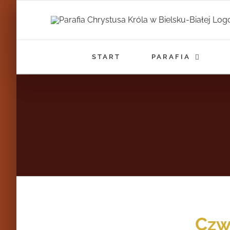
Przejdź
do
zawartości
START
PARAFIA
Czw