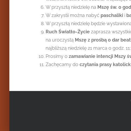
W przyszłą niedzielę na
Mszę św. o god
W zakrystii można nabyć
paschaliki
i
b
W przyszłą niedzielę będzie wystawio
Ruch Światło-Życie
zaprasza wszystkic
na uroczystą
Mszę z prośbą o dar beat
najbliższą niedzielę 21 marca o godz. 11
Prosimy o
zamawianie intencji Mszy ś
Zachęcamy do
czytania prasy katolick