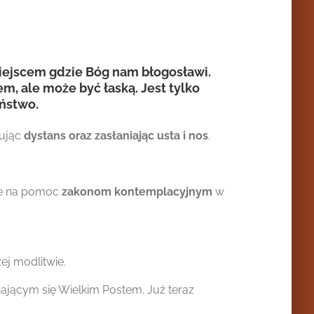
 miejscem gdzie Bóg nam błogosławi.
m, ale może być łaską. Jest tylko
eństwo.
wując
dystans oraz zasłaniając usta
i nos
.
ne na pomoc
zakonom kontemplacyjnym
w
ej modlitwie.
ającym się Wielkim Postem. Już teraz