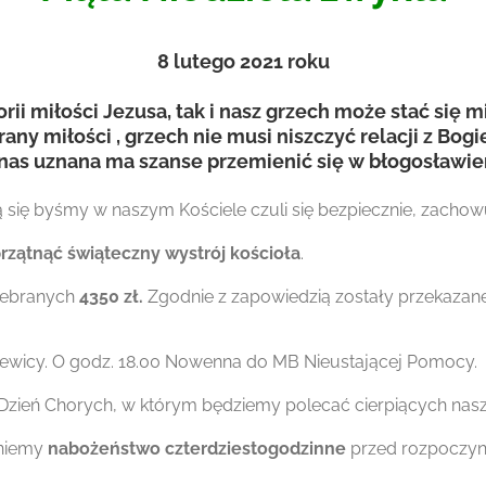
8 lutego 2021 roku
rii miłości Jezusa, tak i nasz grzech może stać się
y miłości , grzech nie musi niszczyć relacji z Bogie
z nas uznana ma szanse przemienić się w błogosławi
ą się byśmy w naszym Kościele czuli się bezpiecznie, zacho
rzątnąć świąteczny wystrój kościoła
.
 zebranych
4350 zł.
Zgodnie
z zapowiedzią zostały przekaza
ziewicy. O godz. 18.00 Nowenna do MB Nieustającej Pomocy.
 Dzień Chorych, w którym będziemy polecać cierpiących nasz
zniemy
nabożeństwo czterdziestogodzinne
przed rozpoczyn