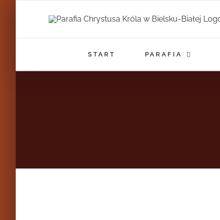
Przejdź
do
zawartości
START
PARAFIA