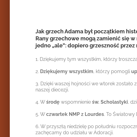
Jak grzech Adama był początkiem histo
Rany grzechowe mogą zamienić się w ran
jedno „ale”: dopiero grzeszność prze
1. Dziękujemy tym wszystkim, którzy troszcz
2.
Dziękujemy wszystkim
, którzy pomogli
up
3. Dzięki waszej hojności we wtorek zostało
naszej diecezji.
4. W
środę
wspomnienie
św.
Scholastyki
, d
5. W
czwartek NMP z Lourdes
. To Światowy
6. W przyszłą niedzielę po południu rozpoc
zachęcamy do udziału w Adoracji.