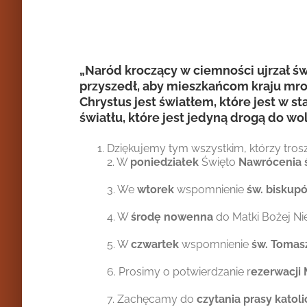
„Naród kroczący w ciemności ujrzał świ
przyszedł, aby mieszkańcom kraju mro
Chrystus jest światłem, które jest w 
światłu, które jest jedyną drogą do wo
Dziękujemy tym wszystkim, którzy tros
2. W
poniedziałek
Święto
Nawrócenia 
3. We
wtorek
wspomnienie
św. biskup
4. W
środę nowenna
do Matki Bożej N
5. W
czwartek
wspomnienie
św. Tomas
6. Prosimy o potwierdzanie r
ezerwacji 
7. Zachęcamy do
czytania prasy katoli