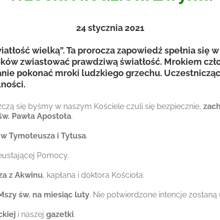
24
stycznia 2021
atłość wielką”. Ta prorocza zapowiedź spełnia się w
ków zwiastować prawdziwą światłość. Mrokiem człow
stanie pokonać mroki ludzkiego grzechu. Uczestniczą
lności.
zczą się byśmy w naszym Kościele czuli się bezpiecznie,
zach
św. Pawła Apostoła
.
ów Tymoteusza i Tytusa
.
ieustającej Pomocy.
za z Akwinu
, kapłana i doktora Kościoła.
Mszy św. na miesiąc luty
. Nie potwierdzone intencje zostan
ckiej
i naszej
gazetki
.