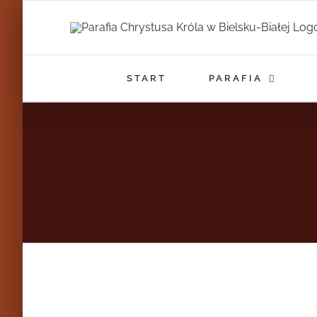
Przejdź
do
zawartości
START
PARAFIA