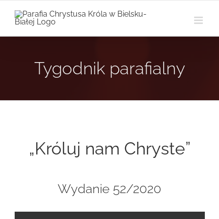
Przejdź
do
zawartości
Tygodnik parafialny
„Króluj nam Chryste”
Wydanie 52/2020