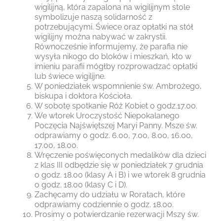
wigilijną, która zapalona na wigilijnym stole
symbolizuje naszą solidarność z
potrzebującymi. Świece oraz opłatki na stół
wigilijny można nabywać w zakrystii.
Równocześnie informujemy, że parafia nie
wysyła nikogo do bloków i mieszkań, kto w
imieniu parafii mógłby rozprowadzać opłatki
lub świece wigilijne.
W poniedziałek wspomnienie św. Ambrożego,
biskupa i doktora Kościoła.
W sobotę spotkanie Róż Kobiet o godz.17.00.
We wtorek Uroczystość Niepokalanego
Poczęcia Najświętszej Maryi Panny. Msze św.
odprawiamy o godz. 6.00, 7.00, 8.00, 16.00,
17.00, 18.00.
Wręczenie poświęconych medalików dla dzieci
z klas III odbędzie się w poniedziałek 7 grudnia
o godz. 18.00 (klasy A i B) i we wtorek 8 grudnia
o godz. 18.00 (klasy C i D).
Zachęcamy do udziału w Roratach, które
odprawiamy codziennie o godz. 18.00.
Prosimy o potwierdzanie rezerwacji Mszy św.