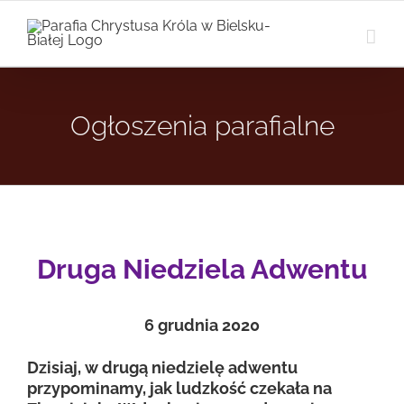
Przejdź
do
zawartości
Ogłoszenia parafialne
Druga Niedziela Adwentu
6
grudnia 2020
Dzisiaj, w drugą niedzielę adwentu
przypominamy, jak ludzkość czekała na