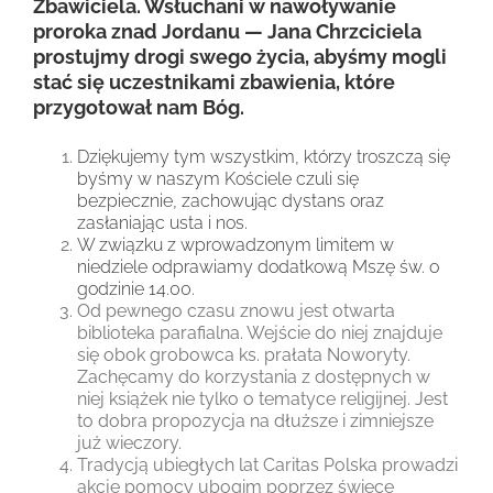
Zbawiciela. Wsłuchani w nawoływanie
proroka znad Jordanu — Jana Chrzciciela
prostujmy drogi swego życia, abyśmy mogli
stać się uczestnikami zbawienia, które
przygotował nam Bóg.
Dziękujemy tym wszystkim, którzy troszczą się
byśmy w naszym Kościele czuli się
bezpiecznie, zachowując dystans oraz
zasłaniając usta i nos.
W związku z wprowadzonym limitem w
niedziele odprawiamy dodatkową Mszę św. o
godzinie 14.00.
Od pewnego czasu znowu jest otwarta
biblioteka parafialna. Wejście do niej znajduje
się obok grobowca ks. prałata Noworyty.
Zachęcamy do korzystania z dostępnych w
niej książek nie tylko o tematyce religijnej. Jest
to dobra propozycja na dłuższe i zimniejsze
już wieczory.
Tradycją ubiegłych lat Caritas Polska prowadzi
akcję pomocy ubogim poprzez świecę