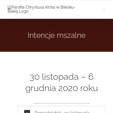
Przejdź
do
zawartości
Intencje mszalne
30 listopada – 6
grudnia 2020 roku
Poniedziałek, 30 listopada