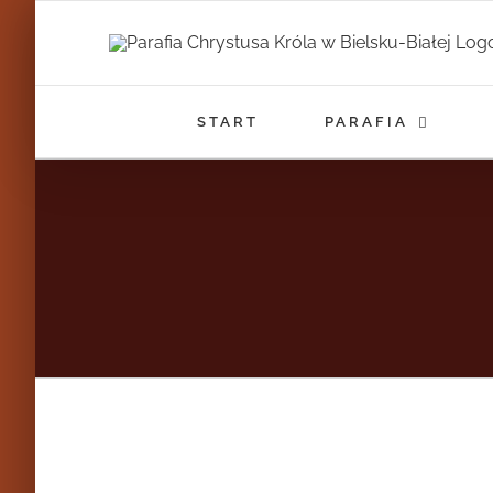
Przejdź
do
zawartości
START
PARAFIA