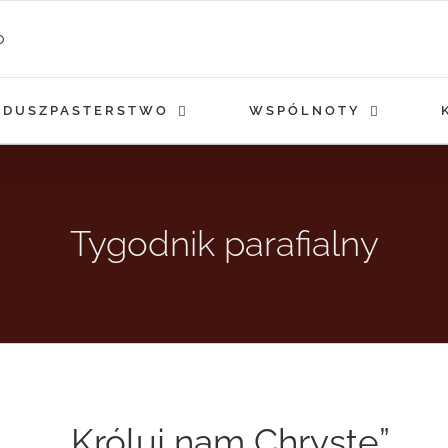
DUSZPASTERSTWO
WSPÓLNOTY
Tygodnik parafialny
„Króluj nam Chryste”