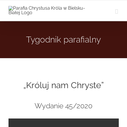
Przejdź
do
zawartości
Tygodnik parafialny
„Króluj nam Chryste”
Wydanie 45/2020