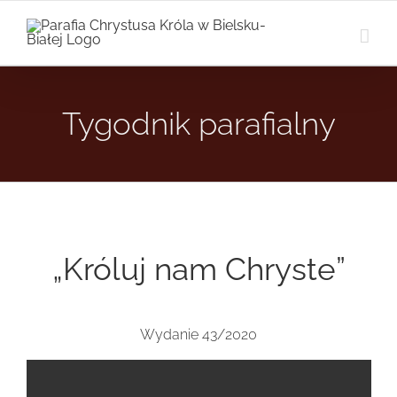
Przejdź
do
zawartości
Tygodnik parafialny
„Króluj nam Chryste”
Wydanie 43/2020