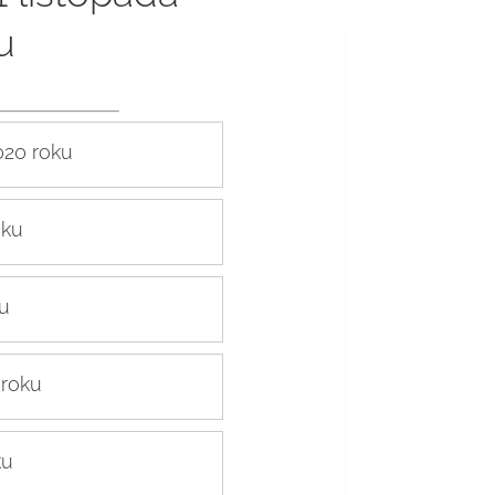
u
020 roku
oku
ku
 roku
ku