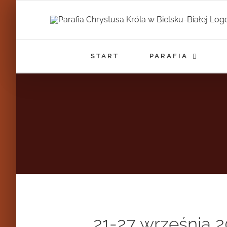
Przejdź
do
zawartości
START
PARAFIA
21-27 września 