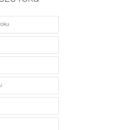
roku
u