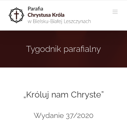
Przejdź
do
zawartości
Tygodnik parafialny
„Króluj nam Chryste”
Wydanie 37/2020