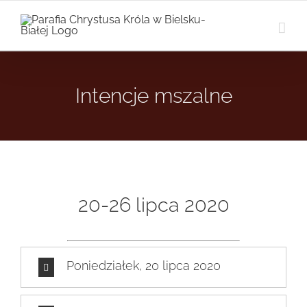
Przejdź
do
zawartości
Intencje mszalne
20-26 lipca 2020
Poniedziałek, 20 lipca 2020