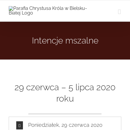
Przejdź
do
zawartości
Intencje mszalne
29 czerwca – 5 lipca 2020
roku
Poniedziałek, 29 czerwca 2020