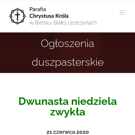
Przejdź
do
zawartości
Ogłoszenia
duszpasterskie
Dwunasta niedziela
zwykła
21 czerwca
2020