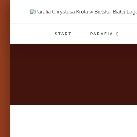
Przejdź
do
zawartości
START
PARAFIA