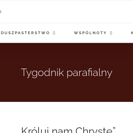
DUSZPASTERSTWO
WSPÓLNOTY
Tygodnik parafialny
„Króluj nam Chryste”