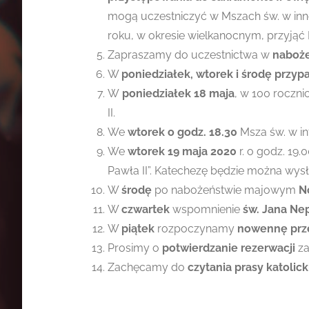
mogą uczestniczyć w Mszach św. w inne
roku, w okresie wielkanocnym, przyjąć
Zapraszamy do uczestnictwa w
naboże
W
poniedziałek, wtorek i środę przyp
W
poniedziałek 18 maja
, w 100 roczni
II.
We
wtorek o godz. 18.30
Msza św. w in
We
wtorek 19 maja 2020
r. o godz. 19
Pawła II”. Katechezę będzie można wysł
W
środę
po nabożeństwie majowym
N
W
czwartek
wspomnienie
św. Jana N
W
piątek
rozpoczynamy
nowennę prz
Prosimy o
potwierdzanie rezerwacji
za
Zachęcamy do
czytania prasy katolick