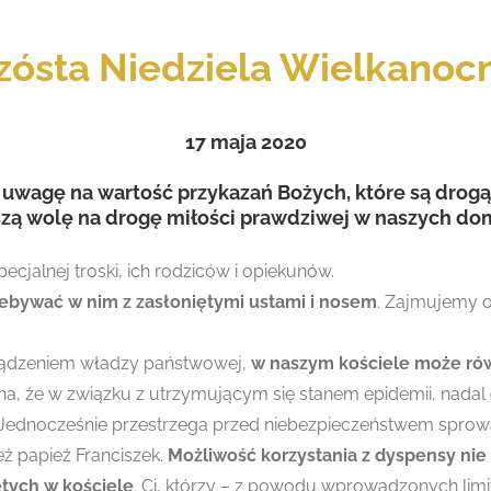
zósta Niedziela Wielkanoc
17 maja
2020
 uwagę na wartość przykazań Bożych, które są drogą 
aszą wolę na drogę miłości prawdziwej w naszych do
pecjalnej troski, ich rodziców i opiekunów.
zebywać w nim z zasłoniętymi ustami i nosem
. Zajmujemy 
orządzeniem władzy państwowej,
w naszym kościele może ró
na, że w związku z utrzymującym się stanem epidemii, nadal
 Jednocześnie przestrzega przed niebezpieczeństwem sprowa
eż papież Franciszek.
Możliwość korzystania z dyspensy nie
tych w kościele
. Ci, którzy – z powodu wprowadzonych limit