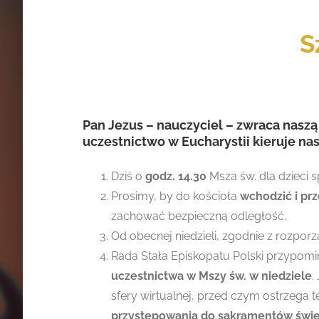
S
Pan Jezus – nauczyciel – zwraca naszą
uczestnictwo w Eucharystii kieruje n
Dziś o
godz. 14.30
Msza św. dla dzieci s
Prosimy, by do kościoła
wchodzić i pr
zachować bezpieczną odległość.
Od obecnej niedzieli, zgodnie z rozp
Rada Stała Episkopatu Polski przypomi
uczestnictwa w Mszy św. w niedziele
.
sfery wirtualnej, przed czym ostrzega t
przystępowania do sakramentów świę