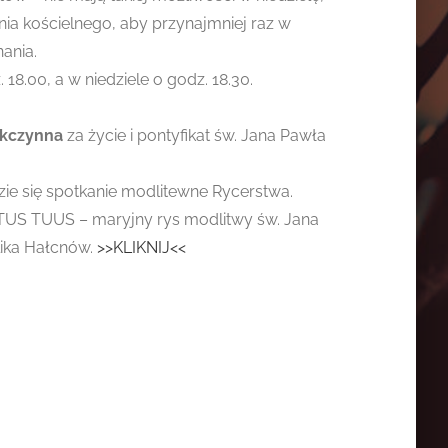
ia kościelnego, aby przynajmniej raz w
ania.
 18.00, a w niedziele o godz. 18.30.
ękczynna
za życie i pontyfikat św. Jana Pawła
dzie się spotkanie modlitewne Rycerstwa.
TOTUS TUUS – maryjny rys modlitwy św. Jana
lika Hałcnów.
>>KLIKNIJ<<