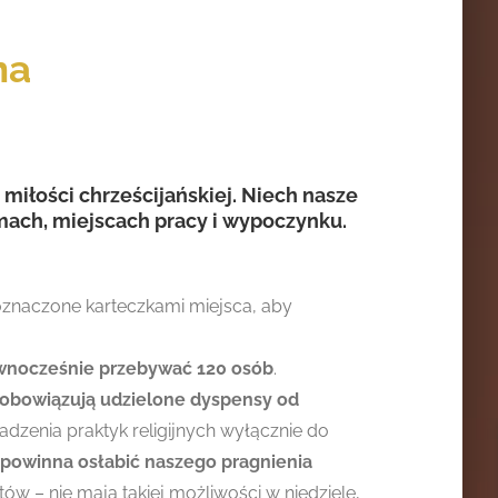
na
miłości chrześcijańskiej. Niech nasze
mach, miejscach pracy i wypoczynku.
oznaczone karteczkami miejsca, aby
wnocześnie przebywać 120 osób
.
obowiązują udzielone dyspensy od
dzenia praktyk religijnych wyłącznie do
 powinna osłabić naszego pragnienia
ów – nie mają takiej możliwości w niedzielę,