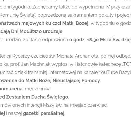
 dni tygodnia. Zachęcamy także do wypełnienia IV przykazan
 Komunię Świętą”, poprzedzoną sakramentem pokuty i pojedn
ństwach majowych ku czci Matki Bożej
,
w tygodniu o godz.
adają Dni Modlitw o urodzaje
.
ce urodzin, zostanie odprawiona
o godz. 18.30
Msza Św. dzi
tencji Rycerzy czcicieli św. Michała Archanioła, po niej odbę
.00 ks. prof. Jan Machniak wygłosi w Hałcnowie katechezę „
uchać dzięki transmisji internetowej na kanale YouTube Bazy
owenna do Matki Bożej Nieustającej Pomocy
.
epomucena
, męczennika.
ed Zesłaniem Ducha Świętego
.
mówionych intencji Mszy św. na miesiąc czerwiec.
iej
i naszej
gazetki parafialnej
.