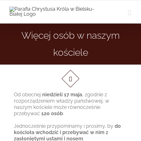
Przejdź
do
zawartości
Więcej osób w naszym
kościele
…
Od obecnej
niedzieli 17 maja
, zgodnie z
rozporządzeniem władzy państwowej, w
naszym kościele może równocześnie
przebywać
120 osób
.
Jednocześnie przypominamy i prosimy, by
do
kościoła wchodzić i przebywać w nim z
zasłoniętymi ustami i nosem
.