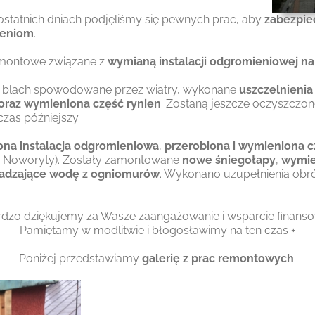
ostatnich dniach podjęliśmy się pewnych prac, aby
zabezpie
zeniom
.
emontowe związane z
wymianą instalacji odgromieniowej na
ia blach spowodowane przez wiatry, wykonane
uszczelnieni
oraz wymieniona część rynien
. Zostaną jeszcze oczyszczon
zas późniejszy.
na instalacja odgromieniowa
,
przerobiona i wymieniona 
ata Noworyty). Zostały zamontowane
nowe śniegołapy
,
wymie
wadzające wodę z ogniomurów
. Wykonano uzupełnienia obró
dzo dziękujemy za Wasze zaangażowanie i wsparcie finanso
Pamiętamy w modlitwie i błogosławimy na ten czas +
Poniżej przedstawiamy
galerię z prac remontowych
.