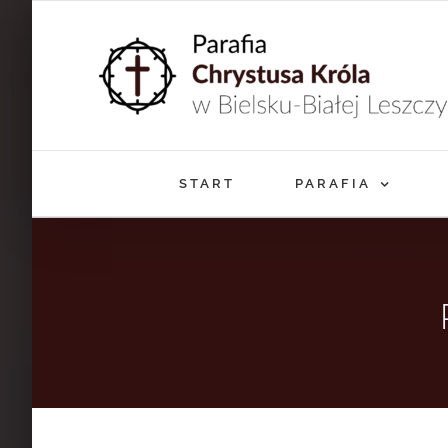
Przejdź
do
zawartości
START
PARAFIA
…