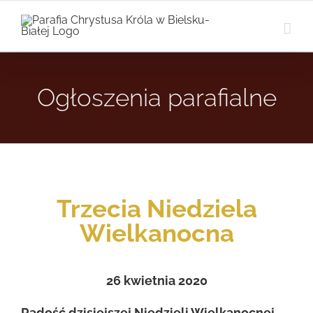
Przejdź
do
zawartości
Ogłoszenia parafialne
Trzecia Niedziela
Wielkanocna
26 kwietnia
2020
Radość dzisiejszej Niedzieli Wielkanocnej,