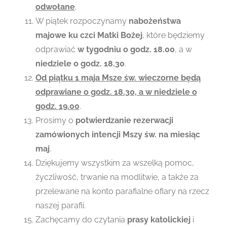
odwołane
.
W piątek rozpoczynamy
nabożeństwa
majowe ku czci Matki Bożej
, które będziemy
odprawiać
w tygodniu o godz. 18.00
, a w
niedziele o godz. 18.30
.
Od piątku 1 maja Msze św. wieczorne będą
odprawiane o godz. 18.30, a w niedziele o
godz. 19.00
.
Prosimy o
potwierdzanie rezerwacji
zamówionych intencji Mszy św. na miesiąc
maj
.
Dziękujemy wszystkim za wszelką pomoc,
życzliwość, trwanie na modlitwie, a także za
przelewane na konto parafialne ofiary na rzecz
naszej parafii.
Zachęcamy do czytania
prasy katolickiej
i