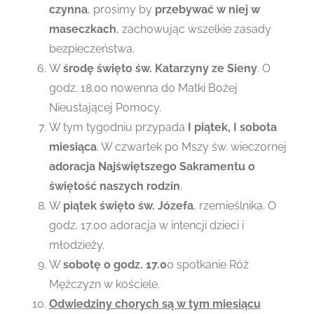
czynna
, prosimy by
przebywać w niej w
maseczkach
, zachowując wszelkie zasady
bezpieczeństwa.
W
środę święto św. Katarzyny ze Sieny
. O
godz. 18.00 nowenna do Matki Bożej
Nieustającej Pomocy.
W tym tygodniu przypada
I piątek, I sobota
miesiąca
. W czwartek po Mszy św. wieczornej
adoracja Najświętszego Sakramentu o
świętość naszych rodzin
.
W
piątek święto św. Józefa
, rzemieślnika. O
godz. 17.00 adoracja w intencji dzieci i
młodzieży.
W
sobotę o godz. 17.0
0 spotkanie Róż
Mężczyzn w kościele.
Odwiedziny chorych są w tym miesiącu