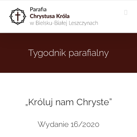
Przejdź
do
zawartości
Tygodnik parafialny
„Króluj nam Chryste”
Wydanie 16/2020