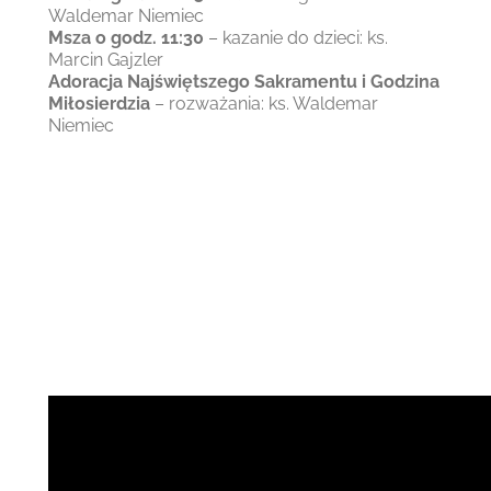
Waldemar Niemiec
Msza o godz. 11:30
– kazanie do dzieci: ks.
Marcin Gajzler
Adoracja Najświętszego Sakramentu i Godzina
Miłosierdzia
– rozważania: ks. Waldemar
Niemiec