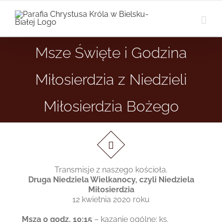
Przejdź
do
zawartości
Msze Święte i Godzina
Miłosierdzia z Niedzieli
Miłosierdzia Bożego
…
Transmisje z naszego kościoła.
Druga Niedziela Wielkanocy, czyli Niedziela
Miłosierdzia
12 kwietnia 2020 roku
Msza o godz. 10:15
– kazanie ogólne: ks.