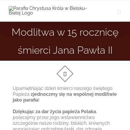
Przejdź
do
zawartości
Modlitwa w 15 rocznicę
śmierci Jana Pawła II
…
Upamiętniając dzień śmierci naszego świętego
Papieża
zjednoczmy się na wspólnej modlitwie
jako parafia
!
Dziękując za dar życia papieża Polaka
,
polecajmy przez jego wstawiennictwo
szczególnie nasze rodziny, bliskich, krewnych
wypraszając potrzebne łaski, dar zdrowia,