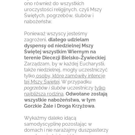
ono również do wszystkich
uroczystości religijnych, czyli Mszy
Świętych, pogrzebów, ślubów i
nabożeństw.
Ponieważ wszyscy jesteśmy
zagrożeni,
dlatego udzielam
dyspensy od niedzielnej Mszy
Świętej wszystkim Wiernym na
terenie Diecezji Bielsko-Żywieckiej
.
Zarządzam, by w każdej Eucharystii,
także niedzielnej, mogły uczestniczyć
tylko
osoby, które zamówiły intencję
tej Mszy Świętej
. W przypadku
pogrzebów i ślubów
uczestniczy
tylko
najbliższa rodzina
.
Odwołane zostają
wszystkie nabożeństwa, w tym
Gorzkie Żale i Droga Krzyżowa
.
Wykażmy daleko idącą
samodyscyplinę pozostając w
domach i nie narażajmy duszpasterzy