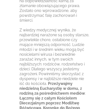
na odpowiedzialność karną za
złamanie obowiązującego prawa.
Zostało ono wprowadzone, aby
powstrzymać falę zachorowań i
śmierci.
Z wiedzy medycznej wynika, że
najbardziej narażone są osoby starsze,
przewlekle chore, osłabione czy
mające mniejszą odporność. Ludzie
młodzi i w średnim wieku mogą być
nosicielami wirusa i bezwiednie
zarażać innych, w tym swoich
najbliższych: rodziców, rodzeństwo i
dzieci. Dlatego wszyscy jesteśmy
zagrożeni. Powinniśmy skorzystać z
dyspensy i w najbliższe niedziele nie
iść do kościoła.
Przeżywajmy
niedzielną Eucharystię w domu, z
rodziną za pośrednictwem mediów
.
Łączmy się z całym Kościołem
Diecezjalnym poprzez Modlitwę
Różańcową, Koronkę do Bożego