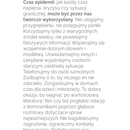
Czas epidemii
, jak każdy czas
napięcia, kryzysu czy sytuacji
granicznej,
może być przez nas
twórczo wykorzystany
. Nie ulegajmy
przygnębieniu, nie potęgujmy paniki.
Korzystajmy tylko z wiarygodnych
źródeł wiedzy, nie powielajmy
fałszywych informacji. Wspierajmy się
wzajemnie dobrym słowem i
modlitwą. Uświadamiajmy innych i
cierpliwie wyjaśniajmy osobom
starszym zaistniałą sytuację.
Telefonujmy do osób samotnych.
Zadbajmy o to, by niczego im nie
zabrakło. Zorganizujmy w domach
czas dla dzieci i młodzieży. To dobra
okazja, by sięgnąć po wartościową
literaturę, film czy też pogłębić relację
z domownikami poprzez głębsze
rozmowy dotyczące spraw
najważniejszych. Nie bagatelizujmy
zagrożenia, ograniczmy kontakty
towarzyskie. Podjęte przez nas