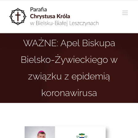
Przejdź
do
zawartości
WAŻNE: Apel Biskupa
Bielsko-Żywieckiego w
związku z epidemią
koronawirusa