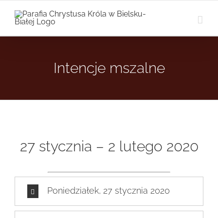
Przejdź
do
zawartości
Intencje mszalne
27 stycznia – 2 lutego 2020
Poniedziałek, 27 stycznia 2020