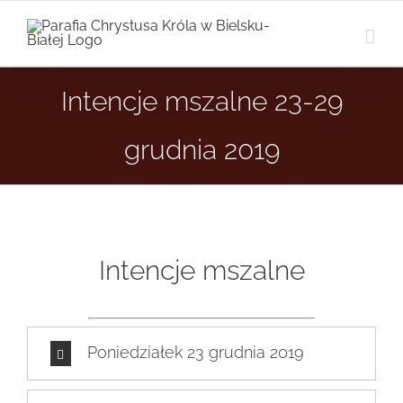
Przejdź
do
zawartości
Intencje mszalne 23-29
grudnia 2019
Intencje mszalne
Poniedziałek 23 grudnia 2019