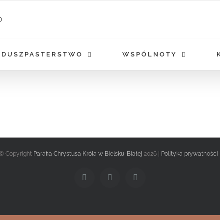
DUSZPASTERSTWO
WSPÓLNOTY
© Copyright
Parafia Chrystusa Króla w Bielsku-Białej
2026 |
Polityka prywatności
Facebook
Twitter
Instagram