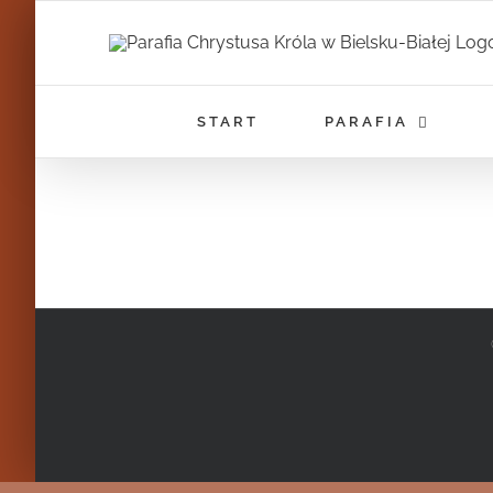
Przejdź
do
zawartości
START
PARAFIA